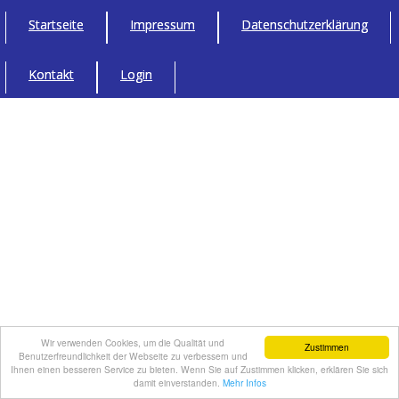
Startseite
Impressum
Datenschutzerklärung
Kontakt
Login
Wir verwenden Cookies, um die Qualität und
Zustimmen
Benutzerfreundlichkeit der Webseite zu verbessern und
Ihnen einen besseren Service zu bieten. Wenn Sie auf Zustimmen klicken, erklären Sie sich
damit einverstanden.
Mehr Infos